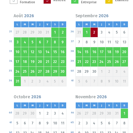
Rentrée
Examens
Formation
Entreprise
Août
2026
Septembre
2026
L
M
M
J
V
S
D
L
M
M
J
V
S
D
31
36
27
28
29
30
31
1
2
31
1
2
3
4
5
6
32
37
3
4
5
6
7
8
9
7
8
9
10
11
12
13
33
38
10
11
12
13
14
15
16
14
15
16
17
18
19
20
34
39
17
18
19
20
21
22
23
21
22
23
24
25
26
27
35
40
24
25
26
27
28
29
30
28
29
30
1
2
3
4
36
41
31
1
2
3
4
5
6
5
6
7
8
9
10
11
Octobre
2026
Novembre
2026
L
M
M
J
V
S
D
L
M
M
J
V
S
D
40
44
28
29
30
1
2
3
4
26
27
28
29
30
31
1
41
45
5
6
7
8
9
10
11
2
3
4
5
6
7
8
42
46
12
13
14
15
16
17
18
9
10
11
12
13
14
15