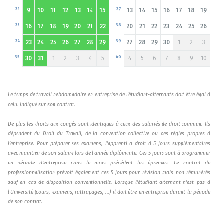
32
37
9
10
11
12
13
14
15
13
14
15
16
17
18
19
33
38
16
17
18
19
20
21
22
20
21
22
23
24
25
26
34
39
23
24
25
26
27
28
29
27
28
29
30
1
2
3
35
40
30
31
1
2
3
4
5
4
5
6
7
8
9
10
Le temps de travail hebdomadaire en entreprise de l'étudiant-alternants doit être égal à
celui indiqué sur son contrat.
De plus les droits aux congés sont identiques à ceux des salariés de droit commun. Ils
dépendent du Droit du Travail, de la convention collective ou des règles propres à
l’entreprise. Pour préparer ses examens, l’apprenti a droit à 5 jours supplémentaires
avec maintien de son salaire lors de l'année diplômante. Ces 5 jours sont à programmer
en période d’entreprise dans le mois précédent les épreuves. Le contrat de
professionnalisation prévoit également ces 5 jours pour révision mais non rémunérés
sauf en cas de disposition conventionnelle. Lorsque l’étudiant-alternant n’est pas à
l'Université (cours, examens, rattrapages, ...) il doit être en entreprise durant la période
de son contrat.