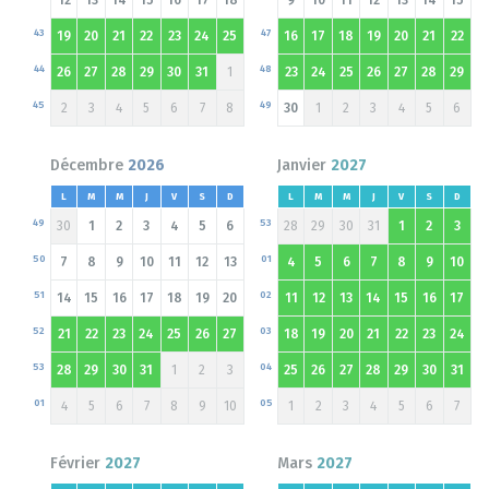
43
47
19
20
21
22
23
24
25
16
17
18
19
20
21
22
44
48
26
27
28
29
30
31
1
23
24
25
26
27
28
29
45
49
2
3
4
5
6
7
8
30
1
2
3
4
5
6
Décembre
2026
Janvier
2027
L
M
M
J
V
S
D
L
M
M
J
V
S
D
49
53
30
1
2
3
4
5
6
28
29
30
31
1
2
3
50
01
7
8
9
10
11
12
13
4
5
6
7
8
9
10
51
02
14
15
16
17
18
19
20
11
12
13
14
15
16
17
52
03
21
22
23
24
25
26
27
18
19
20
21
22
23
24
53
04
28
29
30
31
1
2
3
25
26
27
28
29
30
31
01
05
4
5
6
7
8
9
10
1
2
3
4
5
6
7
Février
2027
Mars
2027