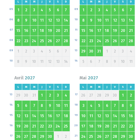
L
M
M
J
V
S
D
L
M
M
J
V
S
D
05
09
1
2
3
4
5
6
7
1
2
3
4
5
6
7
06
10
8
9
10
11
12
13
14
8
9
10
11
12
13
14
07
11
15
16
17
18
19
20
21
15
16
17
18
19
20
21
08
12
22
23
24
25
26
27
28
22
23
24
25
26
27
28
09
13
1
2
3
4
5
6
7
29
30
31
1
2
3
4
10
14
8
9
10
11
12
13
14
5
6
7
8
9
10
11
Avril
2027
Mai
2027
L
M
M
J
V
S
D
L
M
M
J
V
S
D
13
17
29
30
31
1
2
3
4
26
27
28
29
30
1
2
14
18
5
6
7
8
9
10
11
3
4
5
6
7
8
9
15
19
12
13
14
15
16
17
18
10
11
12
13
14
15
16
16
20
19
20
21
22
23
24
25
17
18
19
20
21
22
23
17
21
26
27
28
29
30
1
2
24
25
26
27
28
29
30