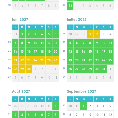
18
22
3
4
5
6
7
8
9
31
1
2
3
4
5
6
Juin
2027
Juillet
2027
L
M
M
J
V
S
D
L
M
M
J
V
S
D
22
26
31
1
2
3
4
5
6
28
29
30
1
2
3
4
23
27
7
8
9
10
11
12
13
5
6
7
8
9
10
11
24
28
14
15
16
17
18
19
20
12
13
14
15
16
17
18
25
29
21
22
23
24
25
26
27
19
20
21
22
23
24
25
26
30
28
29
30
1
2
3
4
26
27
28
29
30
31
1
27
31
5
6
7
8
9
10
11
2
3
4
5
6
7
8
Août
2027
Septembre
2027
L
M
M
J
V
S
D
L
M
M
J
V
S
D
30
35
26
27
28
29
30
31
1
30
31
1
2
3
4
5
31
36
2
3
4
5
6
7
8
6
7
8
9
10
11
12