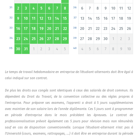
31
36
2
3
4
5
6
7
8
6
7
8
9
10
11
12
32
37
9
10
11
12
13
14
15
13
14
15
16
17
18
19
33
38
16
17
18
19
20
21
22
20
21
22
23
24
25
26
34
39
23
24
25
26
27
28
29
27
28
29
30
1
2
3
35
40
30
31
1
2
3
4
5
4
5
6
7
8
9
10
Le temps de travail hebdomadaire en entreprise de l'étudiant-alternants doit être égal à
celui indiqué sur son contrat.
De plus les droits aux congés sont identiques à ceux des salariés de droit commun. Ils
dépendent du Droit du Travail, de la convention collective ou des règles propres à
l’entreprise. Pour préparer ses examens, l’apprenti a droit à 5 jours supplémentaires
avec maintien de son salaire lors de l'année diplômante. Ces 5 jours sont à programmer
en période d’entreprise dans le mois précédent les épreuves. Le contrat de
professionnalisation prévoit également ces 5 jours pour révision mais non rémunérés
sauf en cas de disposition conventionnelle. Lorsque l’étudiant-alternant n’est pas à
l'Université (cours, examens, rattrapages, ...) il doit être en entreprise durant la période