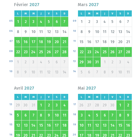
Février
2027
Mars
2027
L
M
M
J
V
S
D
L
M
M
J
V
S
D
05
09
1
2
3
4
5
6
7
1
2
3
4
5
6
7
06
10
8
9
10
11
12
13
14
8
9
10
11
12
13
14
07
11
15
16
17
18
19
20
21
15
16
17
18
19
20
21
08
12
22
23
24
25
26
27
28
22
23
24
25
26
27
28
09
13
1
2
3
4
5
6
7
29
30
31
1
2
3
4
10
14
8
9
10
11
12
13
14
5
6
7
8
9
10
11
Avril
2027
Mai
2027
L
M
M
J
V
S
D
L
M
M
J
V
S
D
13
17
29
30
31
1
2
3
4
26
27
28
29
30
1
2
14
18
5
6
7
8
9
10
11
3
4
5
6
7
8
9
15
19
12
13
14
15
16
17
18
10
11
12
13
14
15
16
16
20
19
20
21
22
23
24
25
17
18
19
20
21
22
23