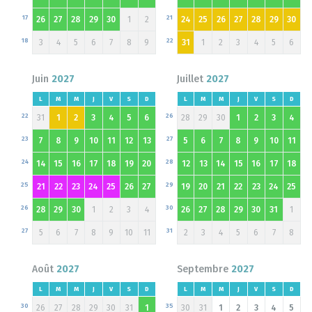
17
21
26
27
28
29
30
1
2
24
25
26
27
28
29
30
18
22
3
4
5
6
7
8
9
31
1
2
3
4
5
6
Juin
2027
Juillet
2027
L
M
M
J
V
S
D
L
M
M
J
V
S
D
22
26
31
1
2
3
4
5
6
28
29
30
1
2
3
4
23
27
7
8
9
10
11
12
13
5
6
7
8
9
10
11
24
28
14
15
16
17
18
19
20
12
13
14
15
16
17
18
25
29
21
22
23
24
25
26
27
19
20
21
22
23
24
25
26
30
28
29
30
1
2
3
4
26
27
28
29
30
31
1
27
31
5
6
7
8
9
10
11
2
3
4
5
6
7
8
Août
2027
Septembre
2027
L
M
M
J
V
S
D
L
M
M
J
V
S
D
30
35
26
27
28
29
30
31
1
30
31
1
2
3
4
5