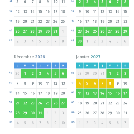
41
45
5
6
7
8
9
10
11
2
3
4
5
6
7
8
42
46
12
13
14
15
16
17
18
9
10
11
12
13
14
15
43
47
19
20
21
22
23
24
25
16
17
18
19
20
21
22
44
48
26
27
28
29
30
31
1
23
24
25
26
27
28
29
45
49
2
3
4
5
6
7
8
30
1
2
3
4
5
6
Décembre
2026
Janvier
2027
L
M
M
J
V
S
D
L
M
M
J
V
S
D
49
53
30
1
2
3
4
5
6
28
29
30
31
1
2
3
50
01
7
8
9
10
11
12
13
4
5
6
7
8
9
10
51
02
14
15
16
17
18
19
20
11
12
13
14
15
16
17
52
03
21
22
23
24
25
26
27
18
19
20
21
22
23
24
53
04
28
29
30
31
1
2
3
25
26
27
28
29
30
31
01
05
4
5
6
7
8
9
10
1
2
3
4
5
6
7