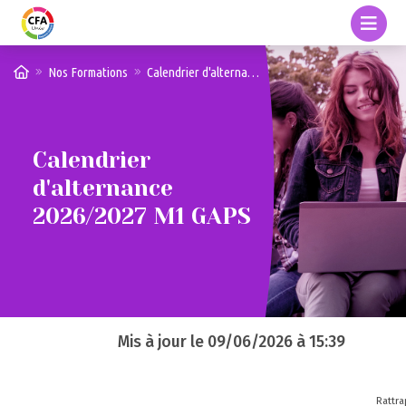
Nos Formations
Calendrier d'alternance 2026/2027 M1 GAPS
Calendrier
d'alternance
2026/2027 M1 GAPS
Mis à jour le
09/06/2026 à 15:39
Rattr