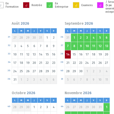
/ Sess
En
En
Rentrée
Examens
(Si pas
Formation
Entreprise
concerné
entrepri
Août
2026
Septembre
2026
L
M
M
J
V
S
D
L
M
M
J
V
S
D
31
36
27
28
29
30
31
1
2
31
1
2
3
4
5
6
32
37
3
4
5
6
7
8
9
7
8
9
10
11
12
13
33
38
10
11
12
13
14
15
16
14
15
16
17
18
19
20
34
39
17
18
19
20
21
22
23
21
22
23
24
25
26
27
35
40
24
25
26
27
28
29
30
28
29
30
1
2
3
4
36
41
31
1
2
3
4
5
6
5
6
7
8
9
10
11
Octobre
2026
Novembre
2026
L
M
M
J
V
S
D
L
M
M
J
V
S
D
40
44
28
29
30
1
2
3
4
26
27
28
29
30
31
1