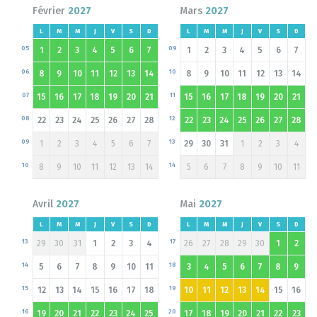
Février
2027
Mars
2027
L
M
M
J
V
S
D
L
M
M
J
V
S
D
05
09
1
2
3
4
5
6
7
1
2
3
4
5
6
7
06
10
8
9
10
11
12
13
14
8
9
10
11
12
13
14
07
11
15
16
17
18
19
20
21
15
16
17
18
19
20
21
08
12
22
23
24
25
26
27
28
22
23
24
25
26
27
28
09
13
1
2
3
4
5
6
7
29
30
31
1
2
3
4
10
14
8
9
10
11
12
13
14
5
6
7
8
9
10
11
Avril
2027
Mai
2027
L
M
M
J
V
S
D
L
M
M
J
V
S
D
13
17
29
30
31
1
2
3
4
26
27
28
29
30
1
2
14
18
5
6
7
8
9
10
11
3
4
5
6
7
8
9
15
19
12
13
14
15
16
17
18
10
11
12
13
14
15
16
16
20
19
20
21
22
23
24
25
17
18
19
20
21
22
23