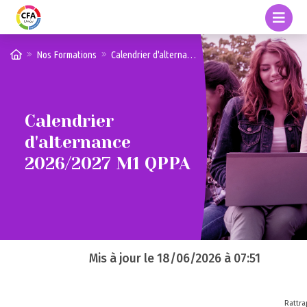
Nos Formations
Calendrier d'alternance 2026/2027 M1 QPPA
Calendrier
d'alternance
2026/2027 M1 QPPA
Mis à jour le
18/06/2026 à 07:51
Rattr