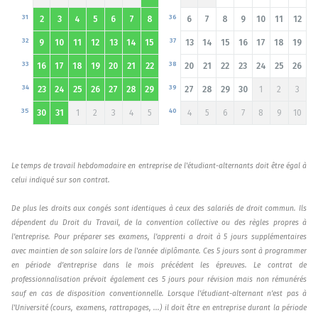
31
36
2
3
4
5
6
7
8
6
7
8
9
10
11
12
32
37
9
10
11
12
13
14
15
13
14
15
16
17
18
19
33
38
16
17
18
19
20
21
22
20
21
22
23
24
25
26
34
39
23
24
25
26
27
28
29
27
28
29
30
1
2
3
35
40
30
31
1
2
3
4
5
4
5
6
7
8
9
10
Le temps de travail hebdomadaire en entreprise de l'étudiant-alternants doit être égal à
celui indiqué sur son contrat.
De plus les droits aux congés sont identiques à ceux des salariés de droit commun. Ils
dépendent du Droit du Travail, de la convention collective ou des règles propres à
l’entreprise. Pour préparer ses examens, l’apprenti a droit à 5 jours supplémentaires
avec maintien de son salaire lors de l'année diplômante. Ces 5 jours sont à programmer
en période d’entreprise dans le mois précédent les épreuves. Le contrat de
professionnalisation prévoit également ces 5 jours pour révision mais non rémunérés
sauf en cas de disposition conventionnelle. Lorsque l’étudiant-alternant n’est pas à
l'Université (cours, examens, rattrapages, ...) il doit être en entreprise durant la période