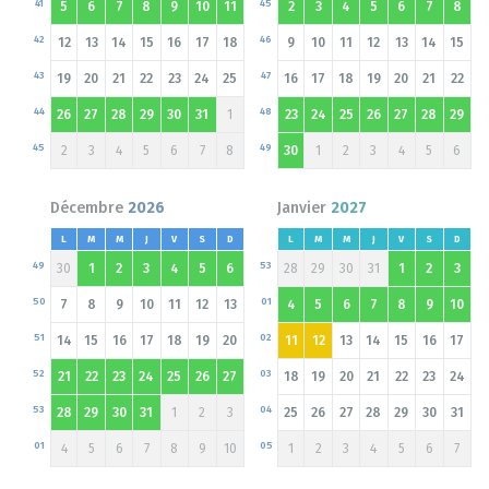
41
45
5
6
7
8
9
10
11
2
3
4
5
6
7
8
42
46
12
13
14
15
16
17
18
9
10
11
12
13
14
15
43
47
19
20
21
22
23
24
25
16
17
18
19
20
21
22
44
48
26
27
28
29
30
31
1
23
24
25
26
27
28
29
45
49
2
3
4
5
6
7
8
30
1
2
3
4
5
6
Décembre
2026
Janvier
2027
L
M
M
J
V
S
D
L
M
M
J
V
S
D
49
53
30
1
2
3
4
5
6
28
29
30
31
1
2
3
50
01
7
8
9
10
11
12
13
4
5
6
7
8
9
10
51
02
14
15
16
17
18
19
20
11
12
13
14
15
16
17
52
03
21
22
23
24
25
26
27
18
19
20
21
22
23
24
53
04
28
29
30
31
1
2
3
25
26
27
28
29
30
31
01
05
4
5
6
7
8
9
10
1
2
3
4
5
6
7