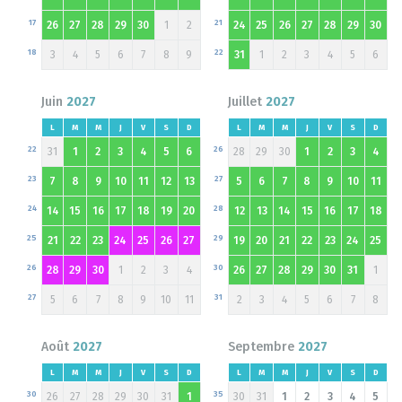
17
21
26
27
28
29
30
1
2
24
25
26
27
28
29
30
18
22
3
4
5
6
7
8
9
31
1
2
3
4
5
6
Juin
2027
Juillet
2027
L
M
M
J
V
S
D
L
M
M
J
V
S
D
22
26
31
1
2
3
4
5
6
28
29
30
1
2
3
4
23
27
7
8
9
10
11
12
13
5
6
7
8
9
10
11
24
28
14
15
16
17
18
19
20
12
13
14
15
16
17
18
25
29
21
22
23
24
25
26
27
19
20
21
22
23
24
25
26
30
28
29
30
1
2
3
4
26
27
28
29
30
31
1
27
31
5
6
7
8
9
10
11
2
3
4
5
6
7
8
Août
2027
Septembre
2027
L
M
M
J
V
S
D
L
M
M
J
V
S
D
30
35
26
27
28
29
30
31
1
30
31
1
2
3
4
5