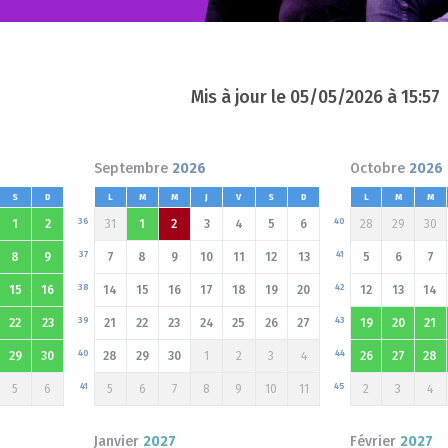
Mis à jour le
05/05/2026 à 15:57
Septembre
2026
Octobre
2026
S
D
L
M
M
J
V
S
D
L
M
M
36
40
1
2
31
1
2
3
4
5
6
28
29
30
37
41
8
9
7
8
9
10
11
12
13
5
6
7
38
42
15
16
14
15
16
17
18
19
20
12
13
14
39
43
22
23
21
22
23
24
25
26
27
19
20
21
40
44
29
30
28
29
30
1
2
3
4
26
27
28
41
45
5
6
5
6
7
8
9
10
11
2
3
4
Janvier
2027
Février
2027