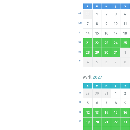
L
M
M
J
V
49
30
1
2
3
4
50
7
8
9
10
11
51
14
15
16
17
18
52
21
22
23
24
25
53
28
29
30
31
1
01
4
5
6
7
8
Avril
2027
L
M
M
J
V
13
29
30
31
1
2
14
5
6
7
8
9
15
12
13
14
15
16
16
19
20
21
22
23