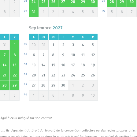
21
26
1
2
24
25
26
27
28
29
30
28
29
30
22
27
8
9
31
1
2
3
4
5
6
5
6
7
Septembre
2027
S
D
L
M
M
J
V
S
D
35
31
1
30
31
1
2
3
4
5
36
7
8
6
7
8
9
10
11
12
37
14
15
13
14
15
16
17
18
19
38
21
22
20
21
22
23
24
25
26
39
28
29
27
28
29
30
1
2
3
40
4
5
4
5
6
7
8
9
10
égal à celui indiqué sur son contrat.
n. Ils dépendent du Droit du Travail, de la convention collective ou des règles propres à l’en
grammer en période d’entreprise dans le mois précédent les épreuves. Le contrat de professionn