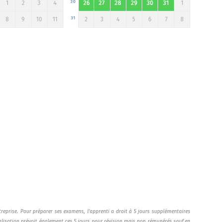
30
1
2
3
4
26
27
28
29
30
31
1
31
8
9
10
11
2
3
4
5
6
7
8
treprise. Pour préparer ses examens, l’apprenti a droit à 5 jours supplémentaires
alisation prévoit également ces 5 jours pour révision mais non rémunérés sauf en