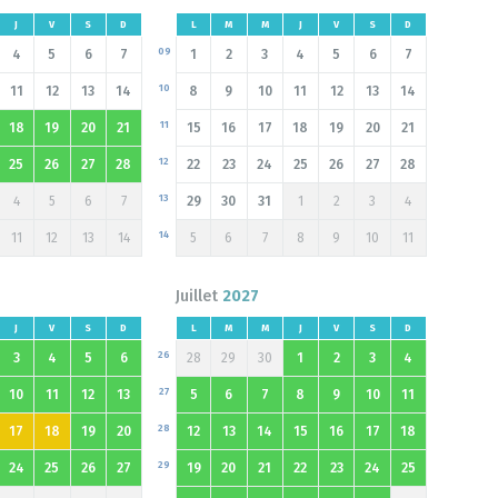
J
V
S
D
L
M
M
J
V
S
D
09
4
5
6
7
1
2
3
4
5
6
7
10
11
12
13
14
8
9
10
11
12
13
14
11
18
19
20
21
15
16
17
18
19
20
21
12
25
26
27
28
22
23
24
25
26
27
28
13
4
5
6
7
29
30
31
1
2
3
4
14
11
12
13
14
5
6
7
8
9
10
11
Juillet
2027
J
V
S
D
L
M
M
J
V
S
D
26
3
4
5
6
28
29
30
1
2
3
4
27
10
11
12
13
5
6
7
8
9
10
11
28
17
18
19
20
12
13
14
15
16
17
18
29
24
25
26
27
19
20
21
22
23
24
25