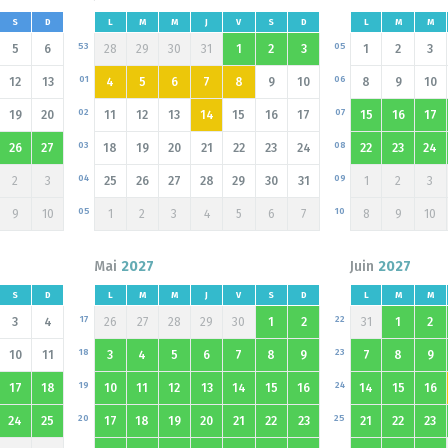
S
D
L
M
M
J
V
S
D
L
M
M
53
05
5
6
28
29
30
31
1
2
3
1
2
3
01
06
12
13
4
5
6
7
8
9
10
8
9
10
02
07
19
20
11
12
13
14
15
16
17
15
16
17
03
08
26
27
18
19
20
21
22
23
24
22
23
24
04
09
2
3
25
26
27
28
29
30
31
1
2
3
05
10
9
10
1
2
3
4
5
6
7
8
9
10
Mai
2027
Juin
2027
S
D
L
M
M
J
V
S
D
L
M
M
17
22
3
4
26
27
28
29
30
1
2
31
1
2
18
23
10
11
3
4
5
6
7
8
9
7
8
9
19
24
17
18
10
11
12
13
14
15
16
14
15
16
20
25
24
25
17
18
19
20
21
22
23
21
22
23