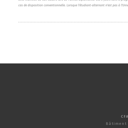
cas de disposition conventionnelle. Lorsque l’étudiant-alternant n’est pas à l'Univ
CF
Bâtiment