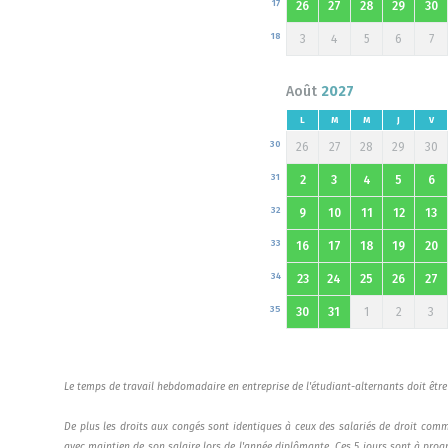
17
26
27
28
29
30
18
3
4
5
6
7
Août
2027
L
M
M
J
V
30
26
27
28
29
30
31
2
3
4
5
6
32
9
10
11
12
13
33
16
17
18
19
20
34
23
24
25
26
27
35
30
31
1
2
3
Le temps de travail hebdomadaire en entreprise de l'étudiant-alternants doit être 
De plus les droits aux congés sont identiques à ceux des salariés de droit commu
avec maintien de son salaire lors de l'année diplômante. Ces 5 jours sont à pro