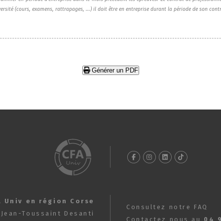
ersité (cours, examens, rattrapages, ...) il doit être en entreprise durant la période de son cont
Générer un PDF
A Univ en région Corse
Consultez notre FAQ
 Jean-Toussaint Desanti
Contactez nous au
04 