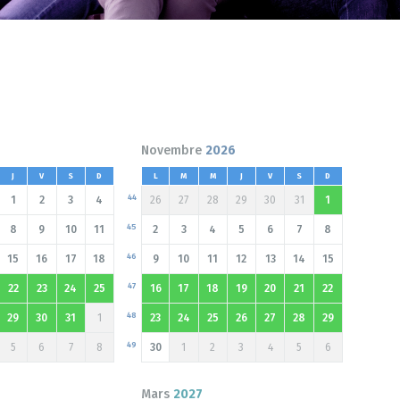
Novembre
2026
J
V
S
D
L
M
M
J
V
S
D
44
1
2
3
4
26
27
28
29
30
31
1
45
8
9
10
11
2
3
4
5
6
7
8
46
15
16
17
18
9
10
11
12
13
14
15
47
22
23
24
25
16
17
18
19
20
21
22
48
29
30
31
1
23
24
25
26
27
28
29
49
5
6
7
8
30
1
2
3
4
5
6
Mars
2027