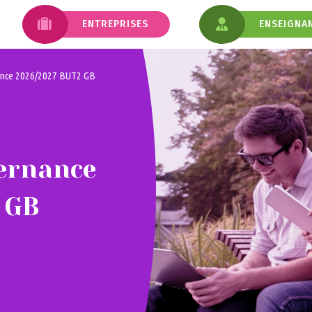
ENTREPRISES
ENSEIGNA
Le tutorat pédagogique
Établir un contrat d’apprentissage
L’émargement en ligne
nance 2026/2027 BUT2 GB
Mes outils en ligne
ntissage
Déposez une offre d’apprentissage
prentissage
Le contrat d’apprentissage
Mes outils en ligne
ternance
 GB